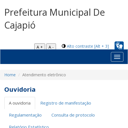
Prefeitura Municipal De
Cajapió
Alto contraste [Alt + 3]
A +
A -
Toggl
navig
Home
Atendimento eletrônico
Ouvidoria
A ouvidoria
Registro de manifestação
Regulamentação
Consulta de protocolo
Relatório Estatístico