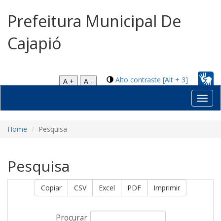
Prefeitura Municipal De
Cajapió
Alto contraste [Alt + 3]
A +
A -
Toggl
navig
Home
Pesquisa
Pesquisa
Copiar
CSV
Excel
PDF
Imprimir
Procurar