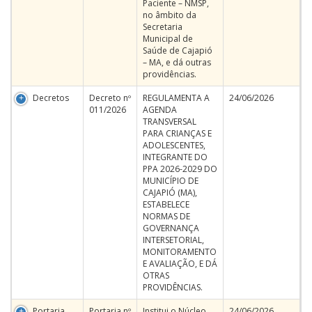
Paciente – NMSP,
no âmbito da
Secretaria
Municipal de
Saúde de Cajapió
– MA, e dá outras
providências.
Decretos
Decreto nº
REGULAMENTA A
24/06/2026
011/2026
AGENDA
TRANSVERSAL
PARA CRIANÇAS E
ADOLESCENTES,
INTEGRANTE DO
PPA 2026-2029 DO
MUNICÍPIO DE
CAJAPIÓ (MA),
ESTABELECE
NORMAS DE
GOVERNANÇA
INTERSETORIAL,
MONITORAMENTO
E AVALIAÇÃO, E DÁ
OTRAS
PROVIDÊNCIAS.
Portaria
Portaria nº
Institui o Núcleo
24/06/2026