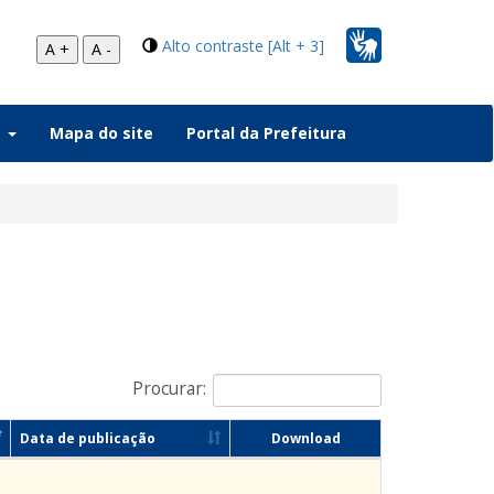
Alto contraste [Alt + 3]
A +
A -
a
Mapa do site
Portal da Prefeitura
Procurar:
Data de publicação
Download