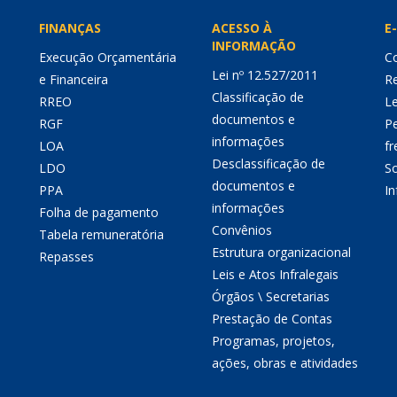
FINANÇAS
ACESSO À
E-
INFORMAÇÃO
Execução Orçamentária
Co
Lei nº 12.527/2011
e Financeira
Re
Classificação de
RREO
Le
documentos e
RGF
P
informações
LOA
fr
Desclassificação de
LDO
So
documentos e
PPA
I
informações
Folha de pagamento
Convênios
Tabela remuneratória
Estrutura organizacional
Repasses
Leis e Atos Infralegais
Órgãos \ Secretarias
Prestação de Contas
Programas, projetos,
ações, obras e atividades