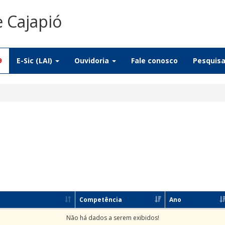
e Cajapió
9
E-Sic (LAI)
Ouvidoria
Fale conosco
Pesquis
Competência
Ano
Não há dados a serem exibidos!