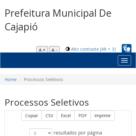
Prefeitura Municipal De
Cajapió
Alto contraste [Alt + 3]
A +
A -
Toggl
navig
Home
Processos Seletivos
Processos Seletivos
Copiar
CSV
Excel
PDF
Imprimir
resultados por página