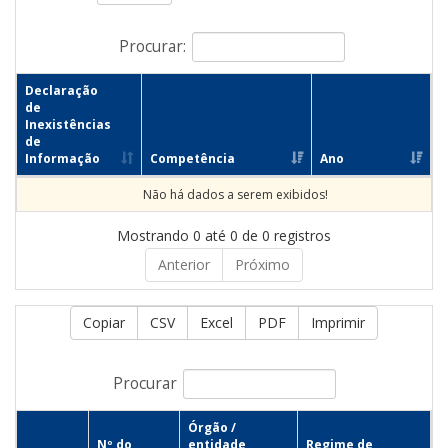
Procurar:
Declaração
de
Inexistências
de
Informação
Competência
Ano
Não há dados a serem exibidos!
Mostrando 0 até 0 de 0 registros
Anterior
Próximo
Copiar
CSV
Excel
PDF
Imprimir
Procurar
Órgão /
Nº do
entidade
Regime de