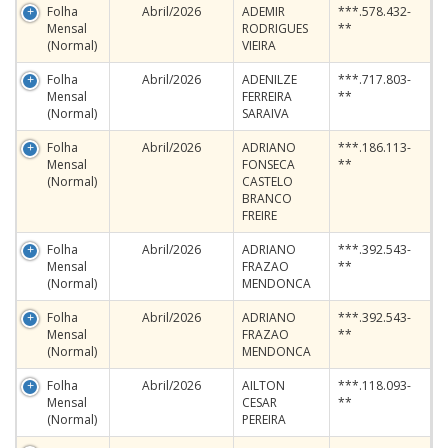
Folha
Abril/2026
ADEMIR
***.578.432-
Mensal
RODRIGUES
**
(Normal)
VIEIRA
Folha
Abril/2026
ADENILZE
***.717.803-
Mensal
FERREIRA
**
(Normal)
SARAIVA
Folha
Abril/2026
ADRIANO
***.186.113-
Mensal
FONSECA
**
(Normal)
CASTELO
BRANCO
FREIRE
Folha
Abril/2026
ADRIANO
***.392.543-
Mensal
FRAZAO
**
(Normal)
MENDONCA
Folha
Abril/2026
ADRIANO
***.392.543-
Mensal
FRAZAO
**
(Normal)
MENDONCA
Folha
Abril/2026
AILTON
***.118.093-
Mensal
CESAR
**
(Normal)
PEREIRA