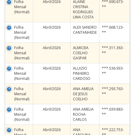
Folha
Abril/2026
ALAINE
***.690.673-
Mensal
CRISTINA
**
(Normal)
RODRIGUES
LIMA COSTA
Folha
Abril/2026
ALEX SANDRO
***.668.123-
Mensal
CANTANHEDE
**
(Normal)
Folha
Abril/2026
ALMICEIA
***.311.363-
Mensal
COELHO
**
(Normal)
GASPAR
Folha
Abril/2026
ALUIZIO
***.536.933-
Mensal
PINHEIRO
**
(Normal)
CARDOSO
Folha
Abril/2026
ANA AMELIA
***.293.763-
Mensal
DE JESUS
**
(Normal)
COELHO
Folha
Abril/2026
ANA AMELIA
***.039.883-
Mensal
ROCHA
**
(Normal)
CARLOS
Folha
Abril/2026
ANA
***.222.753-
Mensal
CAROLINA
**