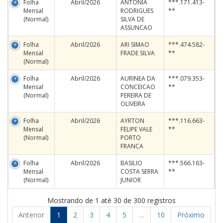
Folha
Abril/2026
ANTONIA
***.171.413-
Mensal
RODRIGUES
**
(Normal)
SILVA DE
ASSUNCAO
Folha
Abril/2026
ARI SIMAO
***.474.582-
Mensal
FRADE SILVA
**
(Normal)
Folha
Abril/2026
AURINEA DA
***.079.353-
Mensal
CONCEICAO
**
(Normal)
PEREIRA DE
OLIVEIRA
Folha
Abril/2026
AYRTON
***.116.663-
Mensal
FELIPE VALE
**
(Normal)
PORTO
FRANCA
Folha
Abril/2026
BASILIO
***.566.163-
Mensal
COSTA SERRA
**
(Normal)
JUNIOR
Mostrando de 1 até 30 de 300 registros
Anterior
1
2
3
4
5
…
10
Próximo