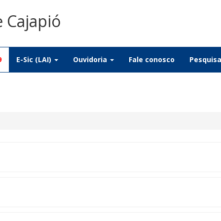
e Cajapió
9
E-Sic (LAI)
Ouvidoria
Fale conosco
Pesquis