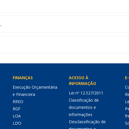
L
FINANÇAS
ACESSO À
E-
INFORMAÇÃO
Execução Orçamentária
Co
Lei nº 12.527/2011
e Financeira
Re
Classificação de
RREO
Le
documentos e
RGF
P
informações
LOA
fr
Desclassificação de
LDO
So
documentos e