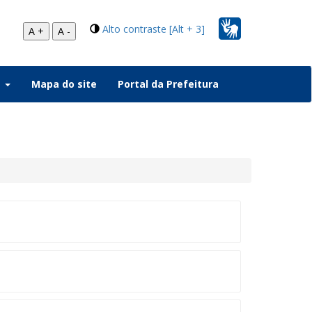
Alto contraste [Alt + 3]
A +
A -
a
Mapa do site
Portal da Prefeitura