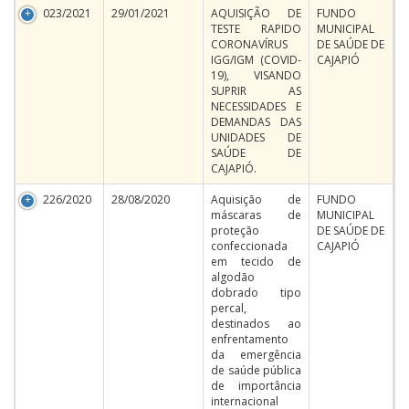
023/2021
29/01/2021
AQUISIÇÃO DE
FUNDO
TESTE RAPIDO
MUNICIPAL
CORONAVÍRUS
DE SAÚDE DE
IGG/IGM (COVID-
CAJAPIÓ
19), VISANDO
SUPRIR AS
NECESSIDADES E
DEMANDAS DAS
UNIDADES DE
SAÚDE DE
CAJAPIÓ.
226/2020
28/08/2020
Aquisição de
FUNDO
máscaras de
MUNICIPAL
proteção
DE SAÚDE DE
confeccionada
CAJAPIÓ
em tecido de
algodão
dobrado tipo
percal,
destinados ao
enfrentamento
da emergência
de saúde pública
de importância
internacional