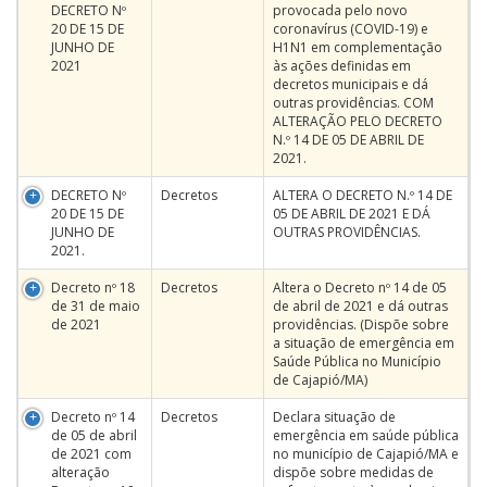
DECRETO Nº
provocada pelo novo
20 DE 15 DE
coronavírus (COVID-19) e
JUNHO DE
H1N1 em complementação
2021
às ações definidas em
decretos municipais e dá
outras providências. COM
ALTERAÇÃO PELO DECRETO
N.º 14 DE 05 DE ABRIL DE
2021.
DECRETO Nº
Decretos
ALTERA O DECRETO N.º 14 DE
20 DE 15 DE
05 DE ABRIL DE 2021 E DÁ
JUNHO DE
OUTRAS PROVIDÊNCIAS.
2021.
Decreto nº 18
Decretos
Altera o Decreto nº 14 de 05
de 31 de maio
de abril de 2021 e dá outras
de 2021
providências. (Dispõe sobre
a situação de emergência em
Saúde Pública no Município
de Cajapió/MA)
Decreto nº 14
Decretos
Declara situação de
de 05 de abril
emergência em saúde pública
de 2021 com
no município de Cajapió/MA e
alteração
dispõe sobre medidas de