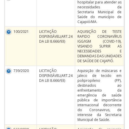
hospitalar para atender as
necessidades da
Secretaria Municipal de
Saúde do município de
Cajapió/MA.
100/2021
LICITAÇÃO
AQUISIÇÃO DE TESTE
DISPENSÁVEL(ART.24
RAPIDO CORONAVÍRUS
DA LEI 8.666/93)
IGG/IGM (COVID-19),
VISANDO SUPRIR AS
NECESSIDADES E
DEMANDAS DAS UNIDADES
DE SAÚDE DE CAJAPIÓ.
739/2020
LICITAÇÃO
Aquisição de máscaras e
DISPENSÁVEL(ART.24
jaleco de tecido em
DA LEI 8.666/93)
polipropileno (PP),
destinados ao
enfrentamento da
emergência de saúde
pública de importância
internacional decorrente
do Coronavirus, de
interesse da Secretaria
Municipal de Saúde.