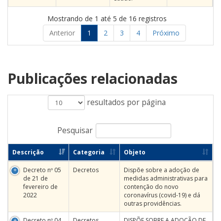
Mostrando de 1 até 5 de 16 registros
Anterior
1
2
3
4
Próximo
Publicações relacionadas
resultados por página
Pesquisar
Descrição
Categoria
Objeto
Decreto nº 05
Decretos
Dispõe sobre a adoção de
de 21 de
medidas administrativas para
fevereiro de
contenção do novo
2022
coronavírus (covid-19) e dá
outras providências.
Decreto nº 04
Decretos
DISPÕE SOBRE A ADOÇÃO DE