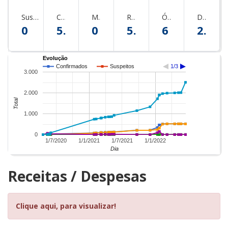
Suspeitos
Confirmados
Monitorados
Recuperados
Óbitos
Descartados
0
517
0
511
6
2506
Evolução
Confirmados
Suspeitos
1/3
3.000
2.000
Total
1.000
0
1/7/2020
1/1/2021
1/7/2021
1/1/2022
Dia
Receitas / Despesas
Clique aqui, para visualizar!