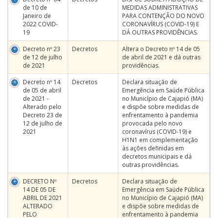
de 10 de
MEDIDAS ADMINISTRATIVAS
Janeiro de
PARA CONTENÇÃO DO NOVO
2022 COVID-
CORONAVÍRUS (COVID-19) E
19
DÁ OUTRAS PROVIDÊNCIAS.
Decreto nº 23
Decretos
Altera o Decreto nº 14 de 05
de 12 de julho
de abril de 2021 e dá outras
de 2021
providências.
Decreto nº 14
Decretos
Declara situação de
de 05 de abril
Emergência em Saúde Pública
de 2021 -
no Município de Cajapió (MA)
Alterado pelo
e dispõe sobre medidas de
Decreto 23 de
enfrentamento à pandemia
12 de julho de
provocada pelo novo
2021
coronavírus (COVID-19) e
H1N1 em complementação
às ações definidas em
decretos municipais e dá
outras providências.
DECRETO Nº
Decretos
Declara situação de
14 DE 05 DE
Emergência em Saúde Pública
ABRIL DE 2021
no Município de Cajapió (MA)
ALTERADO
e dispõe sobre medidas de
PELO
enfrentamento à pandemia