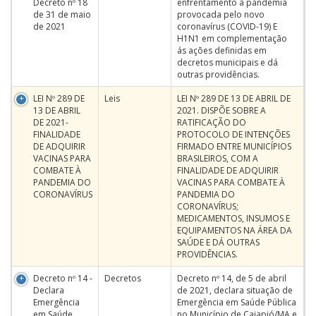
Decreto nº 18
enfrentamento à pandemia
de 31 de maio
provocada pelo novo
de 2021
coronavírus (COVID-19) E
H1N1 em complementação
ás ações definidas em
decretos municipais e dá
outras providências.
LEI Nº 289 DE
Leis
LEI Nº 289 DE 13 DE ABRIL DE
13 DE ABRIL
2021. DISPÕE SOBRE A
DE 2021-
RATIFICAÇÃO DO
FINALIDADE
PROTOCOLO DE INTENÇÕES
DE ADQUIRIR
FIRMADO ENTRE MUNICÍPIOS
VACINAS PARA
BRASILEIROS, COM A
COMBATE À
FINALIDADE DE ADQUIRIR
PANDEMIA DO
VACINAS PARA COMBATE À
CORONAVÍRUS
PANDEMIA DO
CORONAVÍRUS;
MEDICAMENTOS, INSUMOS E
EQUIPAMENTOS NA ÁREA DA
SAÚDE E DÁ OUTRAS
PROVIDÊNCIAS.
Decreto nº 14 -
Decretos
Decreto nº 14, de 5 de abril
Declara
de 2021, declara situação de
Emergência
Emergência em Saúde Pública
em Saúde
no Município de Cajapió/MA e