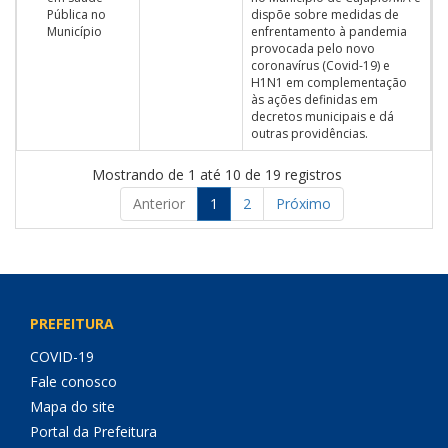
Pública no
dispõe sobre medidas de
Município
enfrentamento à pandemia
provocada pelo novo
coronavírus (Covid-19) e
H1N1 em complementação
às ações definidas em
decretos municipais e dá
outras providências.
Mostrando de 1 até 10 de 19 registros
Anterior
1
2
Próximo
PREFEITURA
COVID-19
Fale conosco
Mapa do site
Portal da Prefeitura