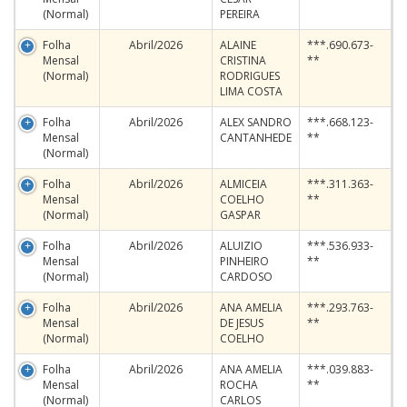
(Normal)
PEREIRA
Folha
Abril/2026
ALAINE
***.690.673-
Mensal
CRISTINA
**
(Normal)
RODRIGUES
LIMA COSTA
Folha
Abril/2026
ALEX SANDRO
***.668.123-
Mensal
CANTANHEDE
**
(Normal)
Folha
Abril/2026
ALMICEIA
***.311.363-
Mensal
COELHO
**
(Normal)
GASPAR
Folha
Abril/2026
ALUIZIO
***.536.933-
Mensal
PINHEIRO
**
(Normal)
CARDOSO
Folha
Abril/2026
ANA AMELIA
***.293.763-
Mensal
DE JESUS
**
(Normal)
COELHO
Folha
Abril/2026
ANA AMELIA
***.039.883-
Mensal
ROCHA
**
(Normal)
CARLOS