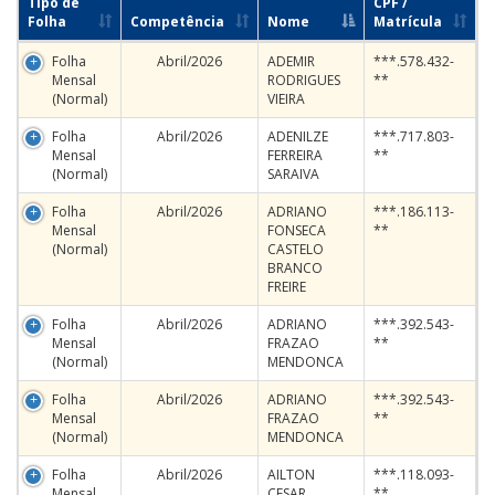
Tipo de
CPF /
Folha
Competência
Nome
Matrícula
Folha
Abril/2026
ADEMIR
***.578.432-
Mensal
RODRIGUES
**
(Normal)
VIEIRA
Folha
Abril/2026
ADENILZE
***.717.803-
Mensal
FERREIRA
**
(Normal)
SARAIVA
Folha
Abril/2026
ADRIANO
***.186.113-
Mensal
FONSECA
**
(Normal)
CASTELO
BRANCO
FREIRE
Folha
Abril/2026
ADRIANO
***.392.543-
Mensal
FRAZAO
**
(Normal)
MENDONCA
Folha
Abril/2026
ADRIANO
***.392.543-
Mensal
FRAZAO
**
(Normal)
MENDONCA
Folha
Abril/2026
AILTON
***.118.093-
Mensal
CESAR
**