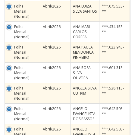
Folha
Abril/2026
ANA LUIZA
***.075.533-
Mensal
SILVA SANTOS
**
(Normal)
Folha
Abril/2026
ANA MARLI
***.434.153-
Mensal
CARLOS
**
(Normal)
CORREA
Folha
Abril/2026
ANA PAULA
***.023.943-
Mensal
MENDONCA
**
(Normal)
PINHEIRO
Folha
Abril/2026
ANA ROSA
***.601.313-
Mensal
SILVA
**
(Normal)
OLIVEIRA
Folha
Abril/2026
ANGELA SILVA
***.538.113-
Mensal
CUTRIM
**
(Normal)
Folha
Abril/2026
ANGELO
***.642.503-
Mensal
EVANGELISTA
**
(Normal)
DOS PASSOS
Folha
Abril/2026
ANGELO
***.642.503-
Mensal
EVANGELISTA
**