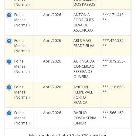
(Normal)
DOS PASSOS
Folha
Abril/2026
ANTONIA
***.171.413-
Mensal
RODRIGUES
**
(Normal)
SILVA DE
ASSUNCAO
Folha
Abril/2026
ARI SIMAO
***.474.582-
Mensal
FRADE SILVA
**
(Normal)
Folha
Abril/2026
AURINEA DA
***.079.353-
Mensal
CONCEICAO
**
(Normal)
PEREIRA DE
OLIVEIRA
Folha
Abril/2026
AYRTON
***.116.663-
Mensal
FELIPE VALE
**
(Normal)
PORTO
FRANCA
Folha
Abril/2026
BASILIO
***.566.163-
Mensal
COSTA SERRA
**
(Normal)
JUNIOR
Mostrando de 1 até 30 de 300 registros