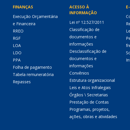
FINANÇAS
ACESSO À
E-
INFORMAÇÃO
Execução Orçamentária
Co
Lei nº 12.527/2011
e Financeira
Re
Classificação de
RREO
Le
documentos e
RGF
P
informações
LOA
fr
Desclassificação de
LDO
So
documentos e
PPA
I
informações
Folha de pagamento
Convênios
Tabela remuneratória
Estrutura organizacional
Repasses
Leis e Atos Infralegais
Órgãos \ Secretarias
Prestação de Contas
Programas, projetos,
ações, obras e atividades