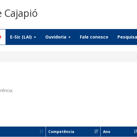
e Cajapió
9
E-Sic (LAI)
Ouvidoria
Fale conosco
Pesquis
rência.
Competência
Ano