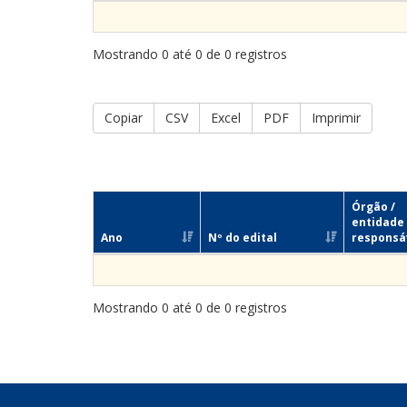
Mostrando 0 até 0 de 0 registros
Copiar
CSV
Excel
PDF
Imprimir
Órgão /
entidade
Ano
Nº do edital
responsá
Mostrando 0 até 0 de 0 registros