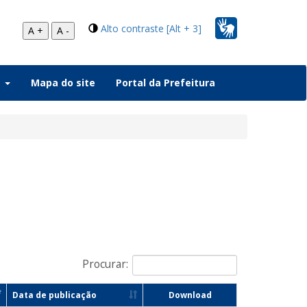
Alto contraste [Alt + 3]
A +
A -
a
Mapa do site
Portal da Prefeitura
Procurar:
Data de publicação
Download