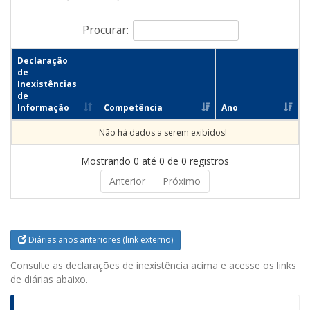
Procurar:
Declaração
de
Inexistências
de
Informação
Competência
Ano
Não há dados a serem exibidos!
Mostrando 0 até 0 de 0 registros
Anterior
Próximo
Diárias anos anteriores (link externo)
Consulte as declarações de inexistência acima e acesse os links
de diárias abaixo.