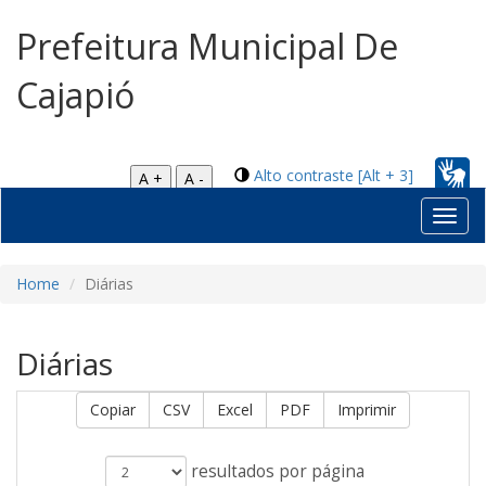
Prefeitura Municipal De
Cajapió
Alto contraste [Alt + 3]
A +
A -
Toggl
navig
Home
Diárias
Diárias
Copiar
CSV
Excel
PDF
Imprimir
resultados por página