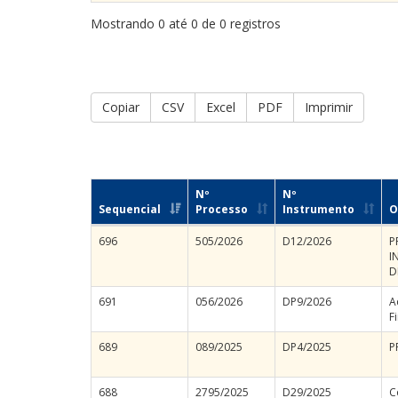
Mostrando 0 até 0 de 0 registros
Copiar
CSV
Excel
PDF
Imprimir
Nº
Nº
Sequencial
Processo
Instrumento
O
696
505/2026
D12/2026
P
I
D
691
056/2026
DP9/2026
A
F
689
089/2025
DP4/2025
P
688
2795/2025
D29/2025
C