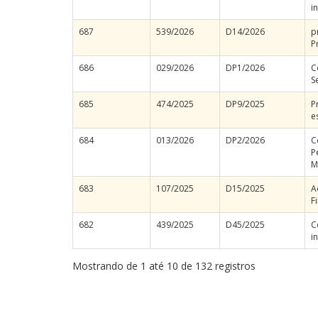
i
687
539/2026
D14/2026
p
P
686
029/2026
DP1/2026
C
S
685
474/2025
DP9/2025
P
e
684
013/2026
DP2/2026
C
P
M
683
107/2025
D15/2025
A
F
682
439/2025
D45/2025
C
i
Mostrando de 1 até 10 de 132 registros