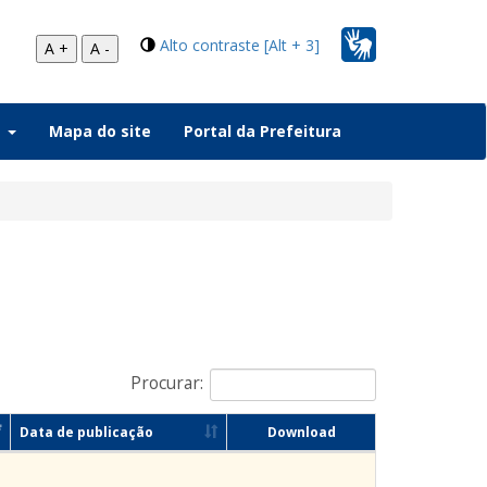
Alto contraste [Alt + 3]
A +
A -
a
Mapa do site
Portal da Prefeitura
Procurar:
Data de publicação
Download