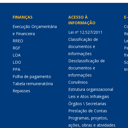
FINANÇAS
ACESSO À
E-
INFORMAÇÃO
Execução Orçamentária
Co
Lei nº 12.527/2011
e Financeira
Re
Classificação de
RREO
Le
documentos e
RGF
P
informações
LOA
fr
Desclassificação de
LDO
So
documentos e
PPA
I
informações
Folha de pagamento
Convênios
Tabela remuneratória
Estrutura organizacional
Repasses
Leis e Atos Infralegais
Órgãos \ Secretarias
Prestação de Contas
Programas, projetos,
ações, obras e atividades