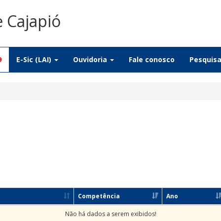
e Cajapió
9
E-Sic (LAI)
Ouvidoria
Fale conosco
Pesquis
Competência
Ano
Não há dados a serem exibidos!