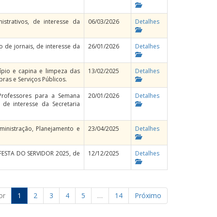
strativos, de interesse da
06/03/2026
Detalhes
 de jornais, de interesse da
26/01/2026
Detalhes
ípio e capina e limpeza das
13/02/2025
Detalhes
bras e Serviços Públicos.
Professores para a Semana
20/01/2026
Detalhes
e interesse da Secretaria
dministração, Planejamento e
23/04/2025
Detalhes
a FESTA DO SERVIDOR 2025, de
12/12/2025
Detalhes
or
1
2
3
4
5
…
14
Próximo