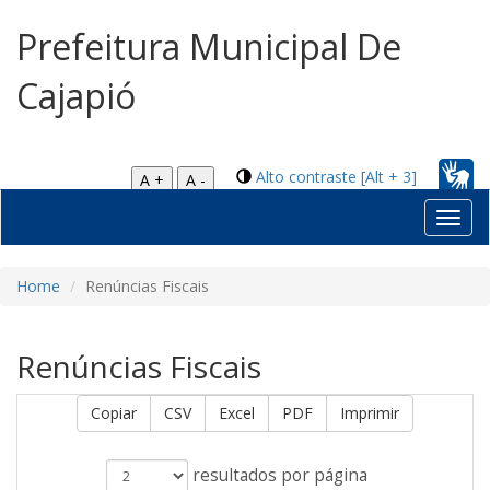
Prefeitura Municipal De
Cajapió
Alto contraste [Alt + 3]
A +
A -
Toggl
navig
Home
Renúncias Fiscais
Renúncias Fiscais
Copiar
CSV
Excel
PDF
Imprimir
resultados por página