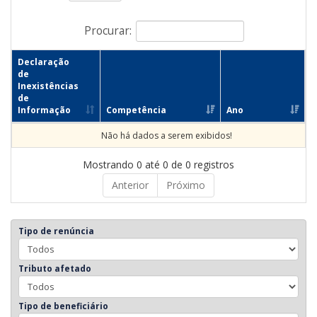
Procurar:
Declaração
de
Inexistências
de
Informação
Competência
Ano
Não há dados a serem exibidos!
Mostrando 0 até 0 de 0 registros
Anterior
Próximo
Tipo de renúncia
Tributo afetado
Tipo de beneficiário